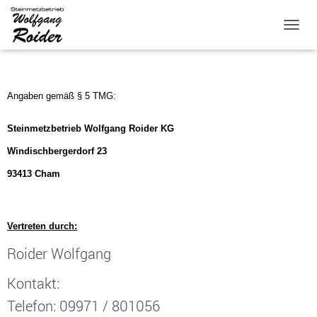
Impressum
N
A
V
I
G
Angaben gemäß § 5 TMG:
A
T
Steinmetzbetrieb Wolfgang Roider KG
I
O
Windischbergerdorf 23
N
U
93413 Cham
M
S
C
H
Vertreten durch:
A
Roider Wolfgang
L
T
E
Kontakt:
N
Telefon: 09971 / 801056