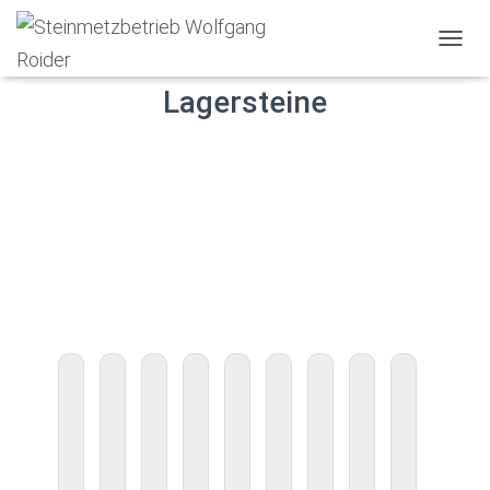
N
A
Lagersteine
V
I
G
A
T
I
O
N
U
M
S
C
H
A
L
T
E
N